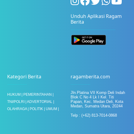
Unduh Aplikasi Ragam
Berita
Kategori Berita
ragamberita.com
Jln.Platina VII Komp Deli Indah
HUKUM |
PEMERINTAHAN |
Blok C No 4 Lk I
Kel. Titi
Papan, Kec. Medan Deli, Kota
TNI/POLRI |
ADVERTORIAL |
Medan,
Sumatra Utara, 20244
OLAHRAGA |
POLITIK |
UMUM |
Telp : (+62) 813-7014-0868